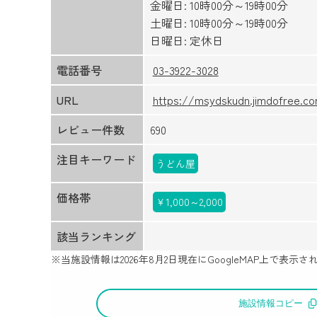
金曜日: 10時00分～19時00分
土曜日: 10時00分～19時00分
日曜日: 定休日
電話番号
03-3922-3028
URL
https://msydskudn.jimdofree.c
レビュー件数
690
注目キーワード
うどん屋
価格帯
￥1,000～2,000
該当ランキング
※当施設情報は
2026年8月2日
現在にGoogleMAP上で表
施設情報コピー