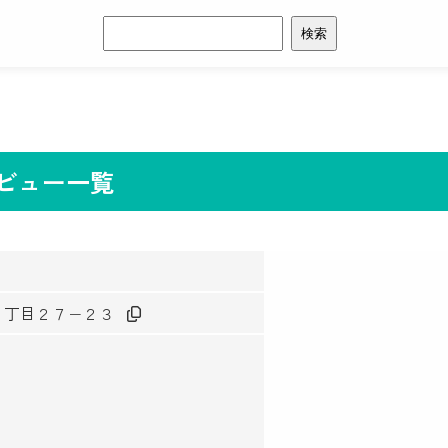
検
索:
レビュー一覧
泉３丁目２７−２３