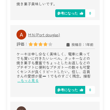
焼き菓子美味しいです。
0
参考になった
M N (Port douglas)
評価：
投稿日：1年前
ケーキは申し分なく美味しく、電車に乗って
でも買いに行きたいレベル。クッキーなどの
焼き菓子も豊富でちょっとしたお返しなどの
プチギフトに便利なプチガトーの数々も可愛
くセンスが良くリピートしたい。但し、店員
さんの愛想が星
１でものすごく残念。接客
...もっと見る
0
参考になった