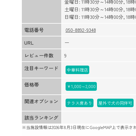
金曜日: 11時30分～14時00分, 18
土曜日: 11時30分～14時00分, 18
日曜日: 11時30分～14時00分, 18
電話番号
050-8892-9348
URL
ー
レビュー件数
9
注目キーワード
中華料理店
価格帯
￥1,000～2,000
関連オプション
テラス席あり
屋外で犬の同伴可
該当ランキング
※当施設情報は
2026年8月3日
現在にGoogleMAP上で表