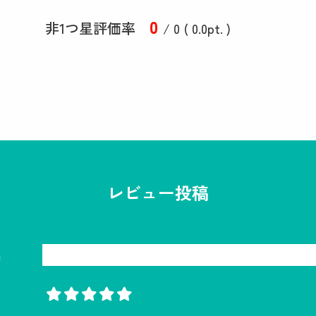
0
非1つ星評価率
/ 0 (
0
.0
pt. )
レビュー投稿
名