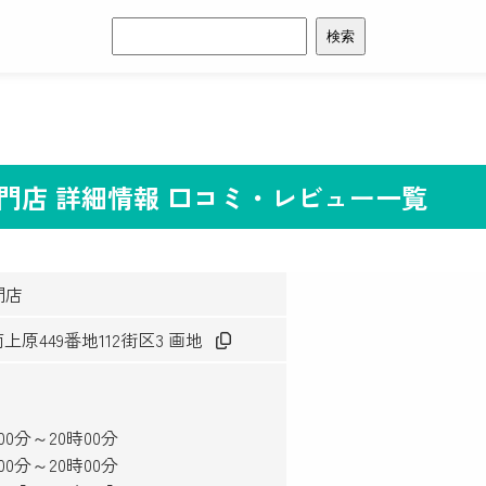
検
索:
り専門店 詳細情報 口コミ・レビュー一覧
門店
上原449番地112街区3 画地
時00分～20時00分
時00分～20時00分