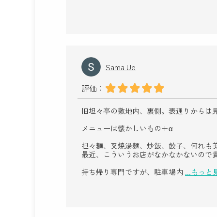
Sama Ue
評価：
旧坦々亭の敷地内、裏側。表通りからは
メニューは懐かしいもの＋α
担々麺、叉焼湯麺、炒飯、餃子、何れも
最近、こういうお店がなかなかないので
持ち帰り専門ですが、駐車場内
...もっと