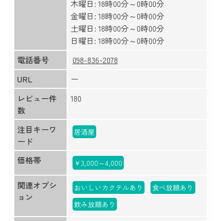
木曜日: 18時00分～0時00分
金曜日: 18時00分～0時00分
土曜日: 18時00分～0時00分
日曜日: 18時00分～0時00分
電話番号
098-836-2078
URL
ー
レビュー件
180
数
注目キーワ
居酒屋
ード
価格帯
￥3,000～4,000
関連オプシ
おいしいカクテルあり
食べ放題あり
ョン
飲み放題あり