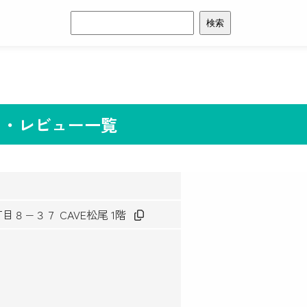
検
索:
コミ・レビュー一覧
丁目８−３７ CAVE松尾 1階