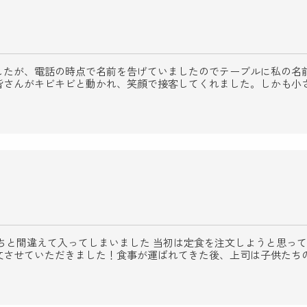
したが、電話の時点で名前を告げていましたのでテーブルに私の名
皆さんがキビキビと動かれ、笑顔で接客してくれました。しかも小
ちと間違えて入ってしまいました 当初は定食を注文しようと思っ
文させていただきました！食事が運ばれてきた後、上司は子供たち