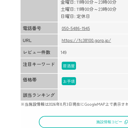
金曜日: 11時00分～23時00分
土曜日: 11時00分～23時00分
日曜日: 定休日
電話番号
050-5486-1945
URL
https://fc38100.gorp.jp/
レビュー件数
149
注目キーワード
居酒屋
価格帯
お手頃
該当ランキング
※当施設情報は
2026年8月3日
現在にGoogleMAP上で表
施設情報コピー