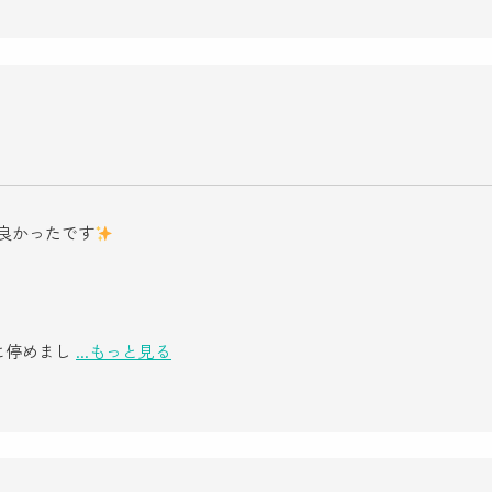
パ良かったです
に停めまし
...もっと見る