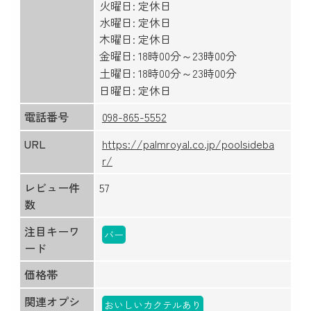
火曜日: 定休日
水曜日: 定休日
木曜日: 定休日
金曜日: 18時00分～23時00分
土曜日: 18時00分～23時00分
日曜日: 定休日
電話番号
098-865-5552
URL
https://palmroyal.co.jp/poolsideba
r/
レビュー件
57
数
注目キーワ
バー
ード
価格帯
関連オプシ
おいしいカクテルあり