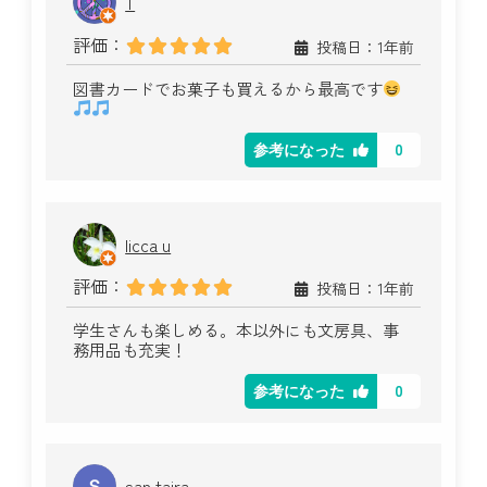
T
評価：
投稿日：1年前
図書カードでお菓子も買えるから最高です
0
参考になった
licca u
評価：
投稿日：1年前
学生さんも楽しめる。本以外にも文房具、事
務用品も充実！
0
参考になった
san taira