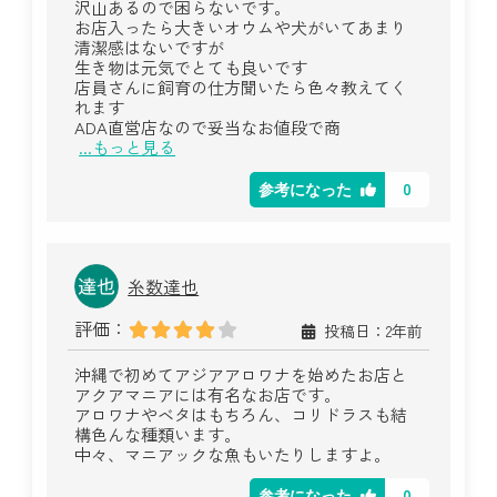
沢山あるので困らないです。
お店入ったら大きいオウムや犬がいてあまり
清潔感はないですが
生き物は元気でとても良いです
店員さんに飼育の仕方聞いたら色々教えてく
れます
ADA直営店なので妥当なお値段で商
...もっと見る
0
参考になった
糸数達也
評価：
投稿日：2年前
沖縄で初めてアジアアロワナを始めたお店と
アクアマニアには有名なお店です。
アロワナやベタはもちろん、コリドラスも結
構色んな種類います。
中々、マニアックな魚もいたりしますよ。
0
参考になった