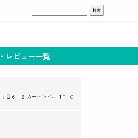
検
索:
コミ・レビュー一覧
地２丁目６−２ ガーデンビル １F－C