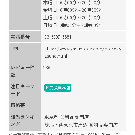
木曜日: 6時00分～20時00分
金曜日: 6時00分～20時00分
土曜日: 6時00分～20時00分
日曜日: 9時00分～20時00分
電話番号
03-3997-3381
URL
http://www.yasuno-cc.com/store/y
asuno.html
レビュー件
236
数
注目キーワ
卸売食料品店
ード
価格帯
該当ランキ
東京都 食料品専門店
ング
練馬・西東京市周辺 食料品専門店
※当施設情報は
2026年8月2日
現在にGoogleMAP上で表示され