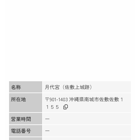
名称
月代宮（佐敷上城跡）
所在地
〒901-1403 沖縄県南城市佐敷佐敷１
１５５
営業時間
ー
電話番号
ー