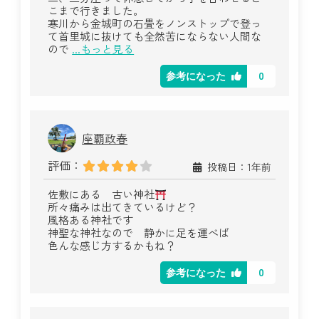
こまで行きました。
寒川から金城町の石畳をノンストップで登っ
て首里城に抜けても全然苦にならない人間な
ので
...もっと見る
0
参考になった
座覇政春
評価：
投稿日：1年前
佐敷にある 古い神社
所々痛みは出てきているけど？
風格ある神社です
神聖な神社なので 静かに足を運べば
色んな感じ方するかもね？
0
参考になった