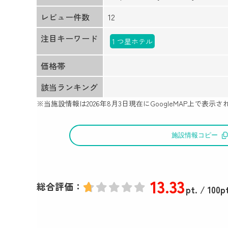
レビュー件数
12
注目キーワード
1 つ星ホテル
価格帯
該当ランキング
※当施設情報は
2026年8月3日
現在にGoogleMAP上で表
施設情報コピー
13
.33
総合評価：
pt.
/ 100pt