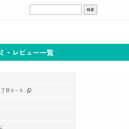
検
索:
コミ・レビュー一覧
町１丁目９−５
4/