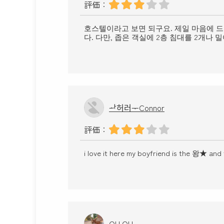
評価：
호스텔이라고 보면 되구요. 제일 마음에 드
다. 다만, 좁은 객실에 2층 침대를 2개나 밀
ᅪ허러ᅮConnor
評価：
i love it here my boyfriend is the 왕★ and 
OH OH