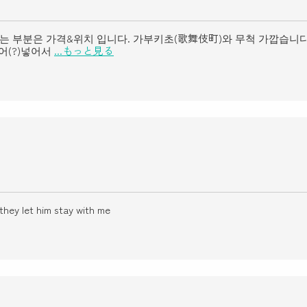
는 부분은 가격&위치 입니다. 가부키초(歌舞伎町)와 무척 가깝습니다
어(?)넣어서
...もっと見る
they let him stay with me