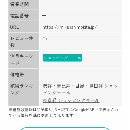
営業時間
ー
電話番号
ー
URL
https://mikanshimokita.jp/
レビュー件
217
数
注目キーワ
ショッピング モール
ード
価格帯
該当ランキ
渋谷・恵比寿・目黒・世田谷 ショッ
ング
ピングモール
東京都 ショッピングモール
※当施設情報は
2026年8月3日
現在にGoogleMAP上で表示され
ている情報を基に更新しております