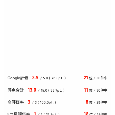
3
.9
21
Google評価
/ 5.0 (
78
.0
pt. )
位 / 30件中
13
.0
11
評点合計
/ 15
.0
(
86
.7
pt. )
位 / 30件中
3
8
高評価率
/ 3 (
100
.0
pt. )
位 / 28件中
1
18
5つ星評価率
/ 3 (
33
.3
pt. )
位 / 26件中