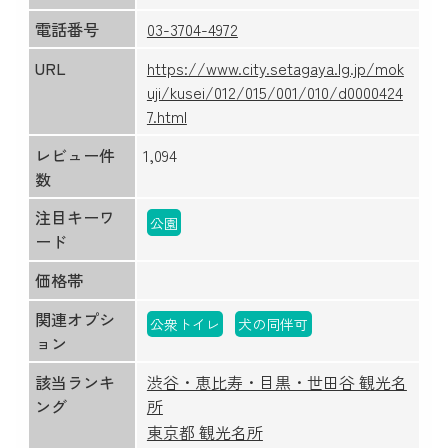
電話番号
03-3704-4972
URL
https://www.city.setagaya.lg.jp/mok
uji/kusei/012/015/001/010/d0000424
7.html
レビュー件
1,094
数
注目キーワ
公園
ード
価格帯
関連オプシ
公衆トイレ
犬の同伴可
ョン
該当ランキ
渋谷・恵比寿・目黒・世田谷 観光名
ング
所
東京都 観光名所