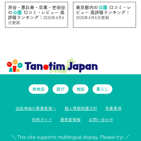
渋谷・恵比寿・目黒・世田谷
東京都内の
公園
口コミ・レ
の
公園
口コミ・レビュー 高
ビュー 高評価ランキング｜
評価ランキング｜
2026年4月6
2026年4月6日更新
日更新
飲食店
遊び
施設
暮らし
当該地域の事業者様へ
個人情報保護方針
免責事項
利用ガイド
運営者情報
お問い合わせ
＼ This site supports multilingual display. Please try! ／