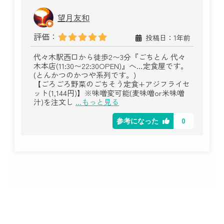
望月友和
評価：
投稿日：1年前
代々木駅西口から徒歩2〜3分『ごちとん 代々
木本店(11:30〜22:30OPEN)』へ…定食屋です。
(とんかつのかつや系列です。)
【ごろごろ野菜のごちそう定食+アジフライセ
ット(1,144円)】※味噌変可能(麦味噌or米味噌
汁)を注文し
...もっと見る
0
参考になった