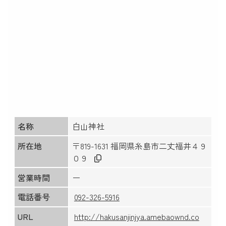
名称
白山神社
所在地
〒819-1631 福岡県糸島市二丈福井４９
０９
営業時間
ー
電話番号
092-326-5916
URL
http://hakusanjinjya.amebaownd.co