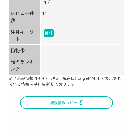
m/
レビュー件
141
数
注目キーワ
神社
ード
価格帯
該当ランキ
ング
※当施設情報は
2026年8月3日
現在にGoogleMAP上で表示され
ている情報を基に更新しております
施設情報コピー