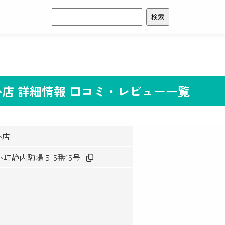
検
索:
店 詳細情報 口コミ・レビュー一覧
か店
か町静内駒場５ 5番15号