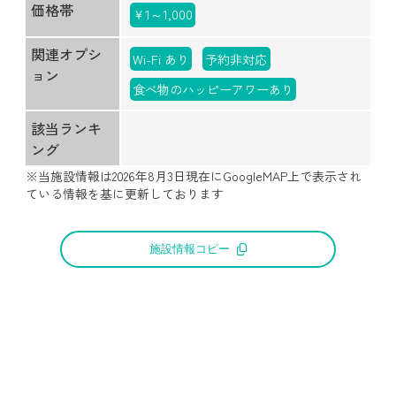
価格帯
￥1～1,000
関連オプシ
Wi-Fi あり
予約非対応
ョン
食べ物のハッピーアワーあり
該当ランキ
ング
※当施設情報は
2026年8月3日
現在にGoogleMAP上で表示され
ている情報を基に更新しております
施設情報コピー