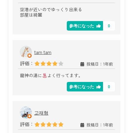
空港が近いのでゆっくり出来る
部屋は綺麗
0
参考になった
tam tam
評価：
投稿日：1年前
龍神の湯に
よく行ってます。
0
参考になった
고재형
評価：
投稿日：1年前