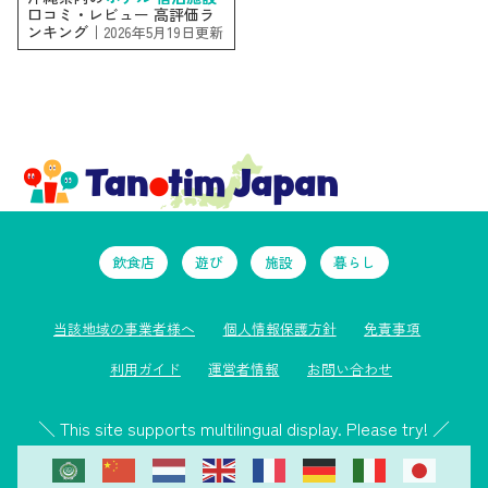
口コミ・レビュー 高評価ラ
ンキング｜
2026年5月19日更新
飲食店
遊び
施設
暮らし
当該地域の事業者様へ
個人情報保護方針
免責事項
利用ガイド
運営者情報
お問い合わせ
＼ This site supports multilingual display. Please try! ／