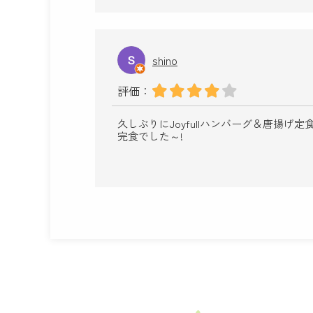
shino
評価：
久しぶりにJoyfullハンバーグ＆唐揚
完食でした～!