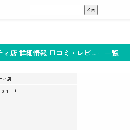
検
索:
ティ店 詳細情報 口コミ・レビュー一覧
ティ店
0ｰ1