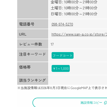
金曜日: 10時00分～21時00分
土曜日: 10時00分～21時00分
日曜日: 10時00分～21時00分
電話番号
098-974-5270
URL
https://www.san-a.co.jp/store/
レビュー件数
17
注目キーワード
フードコート
価格帯
￥1～1,000
該当ランキング
※当施設情報は
2026年8月3日
現在にGoogleMAP上で表
施設情報コピー