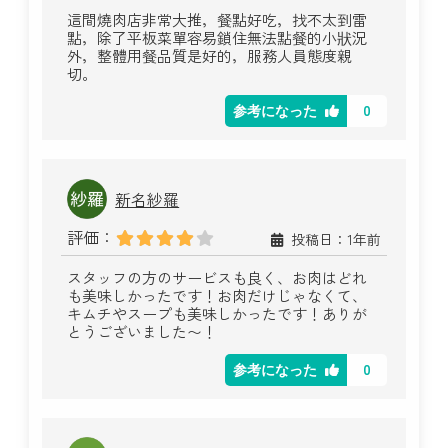
這間燒肉店非常大推，餐點好吃，找不太到雷
點，除了平板菜單容易鎖住無法點餐的小狀況
外，整體用餐品質是好的，服務人員態度親
切。
0
参考になった
新名紗羅
評価：
投稿日：1年前
スタッフの方のサービスも良く、お肉はどれ
も美味しかったです！お肉だけじゃなくて、
キムチやスープも美味しかったです！ありが
とうございました〜！
0
参考になった