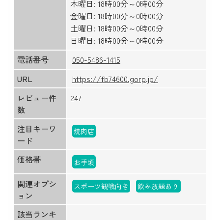
木曜日: 18時00分～0時00分
金曜日: 18時00分～0時00分
土曜日: 18時00分～0時00分
日曜日: 18時00分～0時00分
電話番号
050-5486-1415
URL
https://fb74600.gorp.jp/
レビュー件
247
数
注目キーワ
焼肉店
ード
価格帯
お手頃
関連オプシ
スポーツ観戦向き
飲み放題あり
ョン
該当ランキ