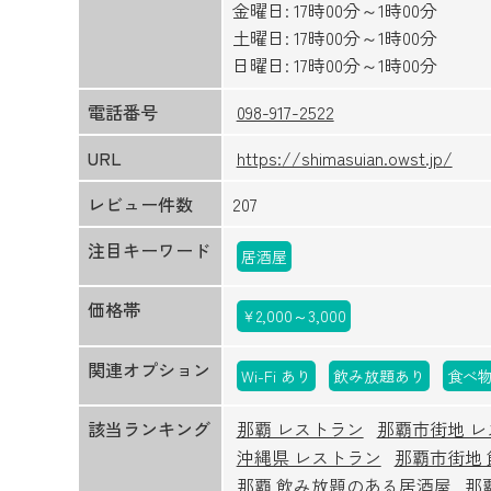
金曜日: 17時00分～1時00分
土曜日: 17時00分～1時00分
日曜日: 17時00分～1時00分
電話番号
098-917-2522
URL
https://shimasuian.owst.jp/
レビュー件数
207
注目キーワード
居酒屋
価格帯
￥2,000～3,000
関連オプション
Wi-Fi あり
飲み放題あり
食べ
該当ランキング
那覇 レストラン
那覇市街地 レ
沖縄県 レストラン
那覇市街地
那覇 飲み放題のある居酒屋
那