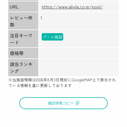
URL
https://www.alivila.co.jp/pool/
レビュー件
1
数
注目キーワ
プール施設
ード
価格帯
該当ランキ
ング
※当施設情報は
2026年8月3日
現在にGoogleMAP上で表示され
ている情報を基に更新しております
施設情報コピー