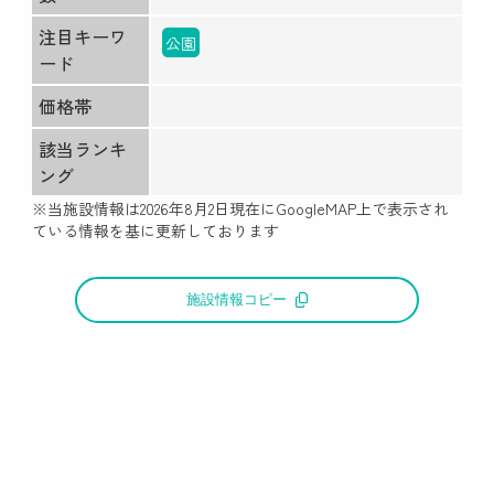
注目キーワ
公園
ード
価格帯
該当ランキ
ング
※当施設情報は
2026年8月2日
現在にGoogleMAP上で表示され
ている情報を基に更新しております
施設情報コピー