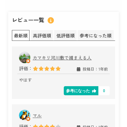
レビュー一覧
最新順
高評価順
低評価順
参考になった順
カマキリ河川敷で捕まえる人
評価：
投稿日：1年前
やはす
0
参考になった
マル
評価：
投稿日：1年前