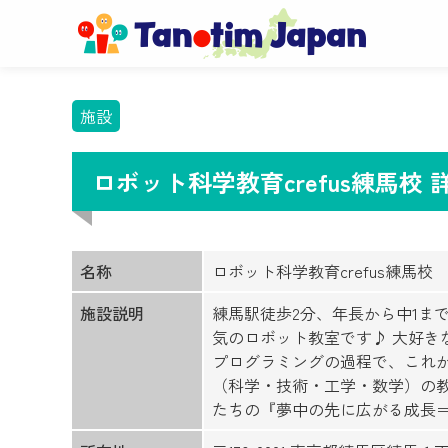
施設
ロボット科学教育crefus練馬校
名称
ロボット科学教育crefus練馬校
施設説明
練馬駅徒歩2分、年長から中1ま
気のロボット教室です♪ 大好き
プログラミングの過程で、これか
（科学・技術・工学・数学）の教
たちの『夢中の先に広がる成長