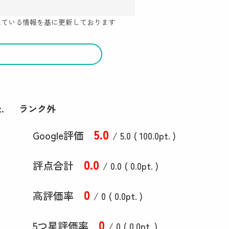
示されている情報を基に更新しております
.
ランク外
5
.0
Google評価
/ 5.0 (
100
.0
pt. )
0
.0
評点合計
/ 0
.0
(
0
.0
pt. )
0
高評価率
/ 0 (
0
.0
pt. )
0
5つ星評価率
/ 0 (
0
.0
pt. )