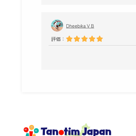
Dheebika V B
評価：