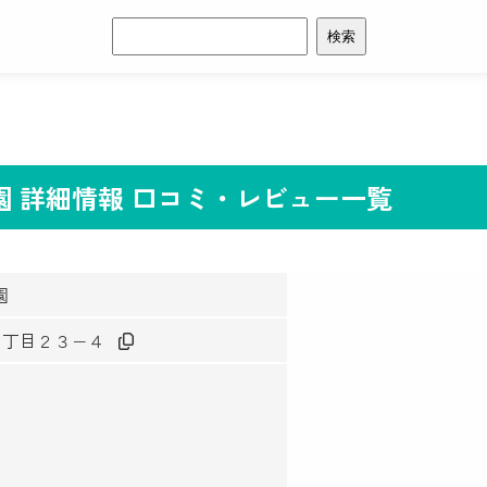
検
索:
園 詳細情報 口コミ・レビュー一覧
園
中１丁目２３−４