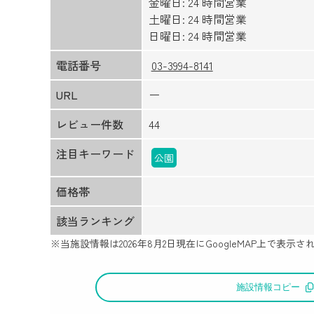
金曜日: 24 時間営業
土曜日: 24 時間営業
日曜日: 24 時間営業
電話番号
03-3994-8141
URL
ー
レビュー件数
44
注目キーワード
公園
価格帯
該当ランキング
※当施設情報は
2026年8月2日
現在にGoogleMAP上で表
施設情報コピー