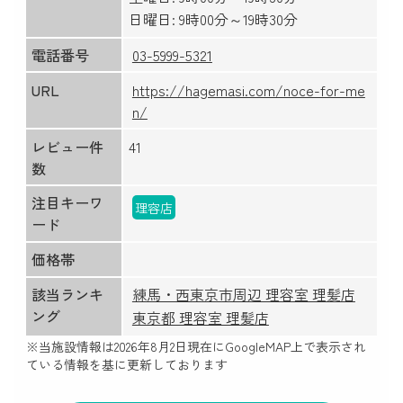
日曜日: 9時00分～19時30分
電話番号
03-5999-5321
URL
https://hagemasi.com/noce-for-me
n/
レビュー件
41
数
注目キーワ
理容店
ード
価格帯
該当ランキ
練馬・西東京市周辺 理容室 理髪店
ング
東京都 理容室 理髪店
※当施設情報は
2026年8月2日
現在にGoogleMAP上で表示され
ている情報を基に更新しております