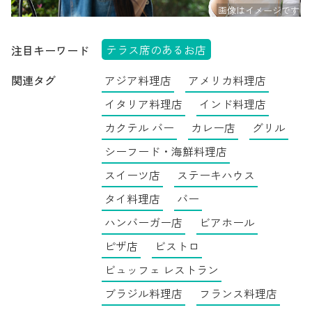
テラス席のあるお店
注目キーワード
関連タグ
アジア料理店
アメリカ料理店
イタリア料理店
インド料理店
カクテル バー
カレー店
グリル
シーフード・海鮮料理店
スイーツ店
ステーキハウス
タイ料理店
バー
ハンバーガー店
ビアホール
ピザ店
ビストロ
ビュッフェ レストラン
ブラジル料理店
フランス料理店