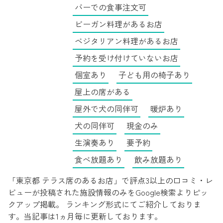
バーでの食事注文可
ビーガン料理があるお店
ベジタリアン料理があるお店
予約を受け付けていないお店
個室あり
子ども用の椅子あり
屋上の席がある
屋外で犬の同伴可
暖炉あり
犬の同伴可
現金のみ
生演奏あり
要予約
食べ放題あり
飲み放題あり
「東京都 テラス席のあるお店」で評点3以上の口コミ・レ
ビューが投稿された施設情報のみをGoogle検索よりピッ
クアップ掲載。 ランキング形式にてご紹介しておりま
す。当記事は1ヵ月毎に更新しております。