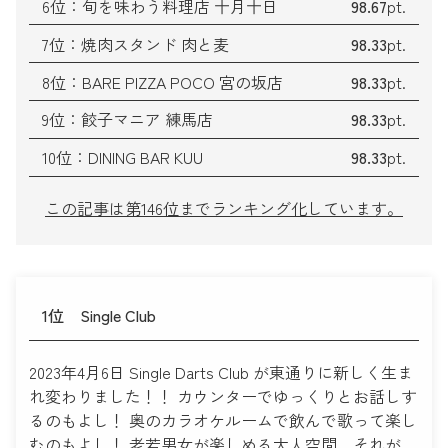
6位：旬を味わう料理店 十月十日
98
.67
pt.
7位：焼肉スタンド 肉と麦
98
.33
pt.
8位：BARE PIZZA POCO 宮の坂店
98
.33
pt.
9位：餃子マニア 練馬店
98
.33
pt.
10位：DINING BAR KUU
98
.33
pt.
この記事は第146位までランキング化しています。
1位
Single Club
2023年4月6日 Single Darts Club が東通りに新しく生ま
れ変わりました！！ カウンターでゆっくりとお話しす
るのもよし！ 奥のカラオケルームで飲んで歌って楽し
むのもよし！ 老若男女が楽しめる大人空間、それが