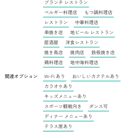
ブランチ レストラン
ベルギー料理店
もつ鍋料理店
レストラン
中華料理店
串焼き店
地ビール レストラン
居酒屋
洋食レストラン
焼き鳥店
焼肉店
鉄板焼き店
鶏料理店
地中海料理店
関連オプション
Wi-Fi あり
おいしいカクテルあり
カラオケあり
キッズメニューあり
スポーツ観戦向き
ダンス可
ディナー メニューあり
テラス席あり