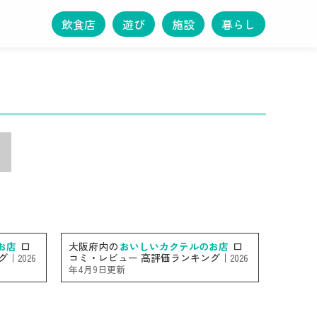
飲食店
遊び
施設
暮らし
お店
口
大阪府内の
おいしいカクテルのお店
口
グ｜
コミ・レビュー 高評価ランキング｜
2026
2026
年4月9日更新