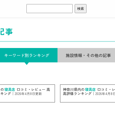
検
索:
記事
キーワード別ランキング
施設情報・その他の記事
内の
寝具店
口コミ・レビュー 高
神奈川県内の
寝具店
口コミ・レ
ンキング｜
高評価ランキング｜
2026年4月8日更新
2026年4月