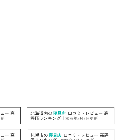
ュー 高
北海道内の
寝具店
口コミ・レビュー 高
評価ランキング｜
更新
2026年5月8日更新
ュー 高
札幌市の
寝具店
口コミ・レビュー 高評