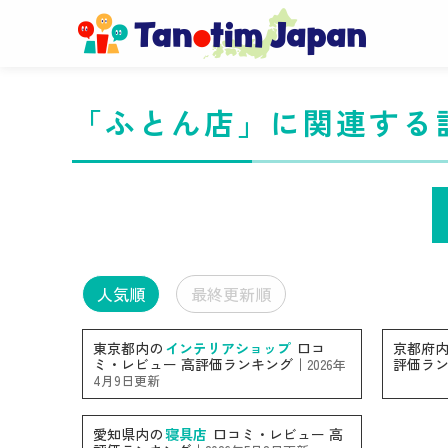
「ふとん店」に関連する
人気順
最終更新順
東京都内の
インテリアショップ
口コ
京都府
ミ・レビュー 高評価ランキング｜
評価ラ
2026年
4月9日更新
愛知県内の
寝具店
口コミ・レビュー 高