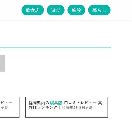
飲食店
遊び
施設
暮らし
ビュー
福岡県内の
寝具店
口コミ・レビュー 高
評価ランキング｜
8日更新
2026年4月8日更新