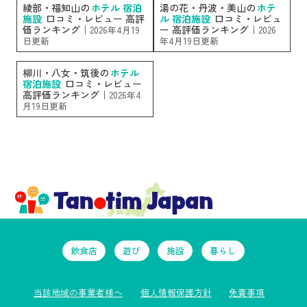
綾部・福知山の
ホテル 宿泊
湯の花・丹波・美山の
ホテ
施設
口コミ・レビュー 高評
ル 宿泊施設
口コミ・レビュ
価ランキング｜
ー 高評価ランキング｜
2026年4月19
2026
日更新
年4月19日更新
柳川・八女・筑後の
ホテル
宿泊施設
口コミ・レビュー
高評価ランキング｜
2026年4
月19日更新
飲食店
遊び
施設
暮らし
当該地域の事業者様へ
個人情報保護方針
免責事項