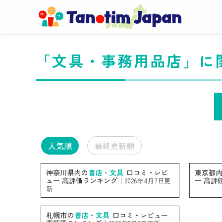
「文具・事務用品店」に
人気順
最終更新順
神奈川県内の
書店・文具
口コミ・レビ
東京都
ュー 高評価ランキング｜
ー 高評
2026年4月7日更
新
札幌市の
書店・文具
口コミ・レビュー