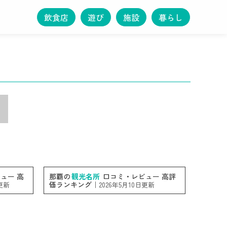
飲食店
遊び
施設
暮らし
ュー 高
那覇の
観光名所
口コミ・レビュー 高評
価ランキング｜
日更新
2026年5月10日更新