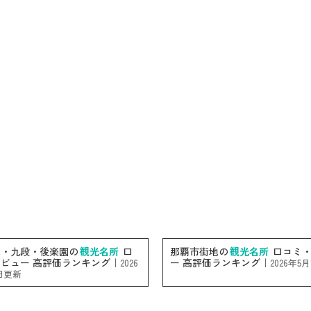
水・九段・後楽園の
観光名所
口
那覇市街地の
観光名所
口コミ・
ビュー 高評価ランキング｜
ー 高評価ランキング｜
2026
2026年5
日更新