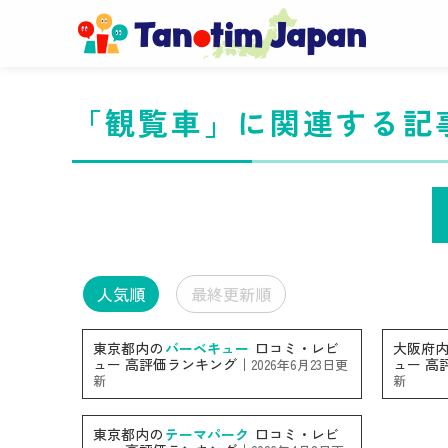
「観覧車」に関連する記
人気順
最終更新順
東京都内の
バーベキュー
口コミ・レビ
大阪府
ュー 高評価ランキング｜
ュー 高
2026年6月23日更
新
新
東京都内の
テーマパーク
口コミ・レビ