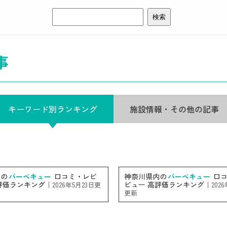
検
索:
事
キーワード別ランキング
施設情報・その他の記事
内の
バーベキュー
口コミ・レビ
神奈川県内の
バーベキュー
口コ
評価ランキング｜
ビュー 高評価ランキング｜
2026年5月23日更
202
更新