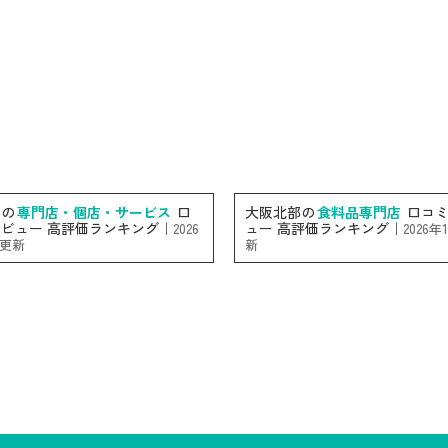
内の
専門店・個店・サービス
口
大阪北部の
食料品専門店
口コミ
ビュー 高評価ランキング｜
ュー 高評価ランキング｜
2026
2026年
日更新
新