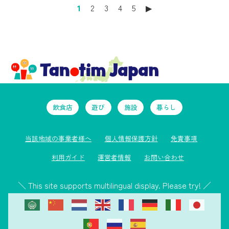
1
2
3
4
5
▶︎
飲食店
遊び
施設
暮らし
当該地域の事業者様へ
個人情報保護方針
免責事項
利用ガイド
運営者情報
お問い合わせ
＼ This site supports multilingual display. Please try! ／