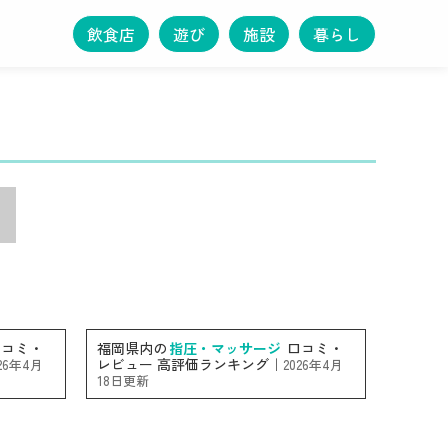
飲食店
遊び
施設
暮らし
コミ・
福岡県内の
指圧・マッサージ
口コミ・
レビュー 高評価ランキング｜
026年4月
2026年4月
18日更新