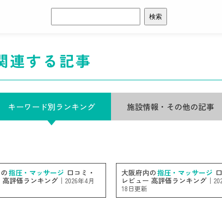
検
索:
関連する記事
キーワード別ランキング
施設情報・その他の記事
内の
指圧・マッサージ
口コミ・
大阪府内の
指圧・マッサージ
口
 高評価ランキング｜
レビュー 高評価ランキング｜
2026年4月
2
18日更新