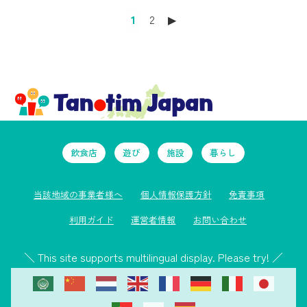
1
2
▶︎
飲食店
遊び
施設
暮らし
当該地域の事業者様へ
個人情報保護方針
免責事項
利用ガイド
運営者情報
お問い合わせ
＼ This site supports multilingual display. Please try! ／