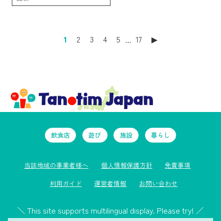
1
2
3
4
5
...
17
▶︎
飲食店
遊び
施設
暮らし
当該地域の事業者様へ
個人情報保護方針
免責事項
利用ガイド
運営者情報
お問い合わせ
＼ This site supports multilingual display. Please try! ／