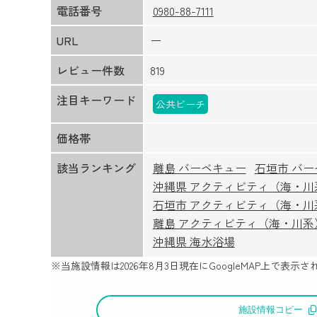
電話番号
0980-88-7111
URL
ー
レビュー件数
819
注目キーワード
公共ビーチ
価格帯
該当ランキング
離島 バーベキュー
石垣市 バ
沖縄県 アクティビティ（海・川
石垣市 アクティビティ（海・川
離島 アクティビティ（海・川系
沖縄県 海水浴場
※当施設情報は
2026年8月3日
現在にGoogleMAP上で表
施設情報コピー