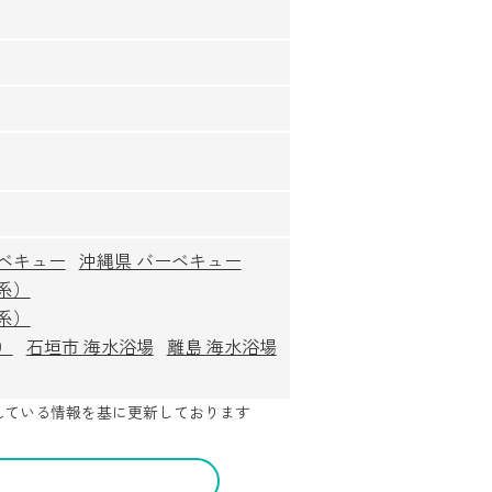
ーベキュー
沖縄県 バーベキュー
系）
系）
）
石垣市 海水浴場
離島 海水浴場
示されている情報を基に更新しております