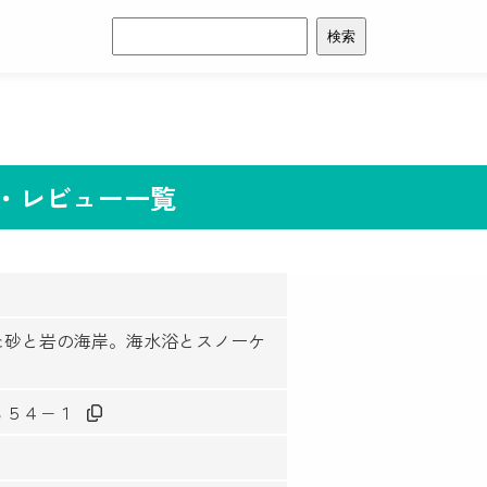
検
索:
ミ・レビュー一覧
た砂と岩の海岸。海水浴とスノーケ
里３５４−１