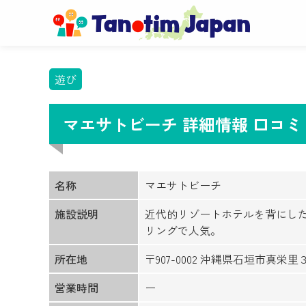
遊び
マエサトビーチ 詳細情報 口コ
名称
マエサトビーチ
施設説明
近代的リゾートホテルを背にし
リングで人気。
所在地
〒907-0002 沖縄県石垣市真栄
営業時間
ー