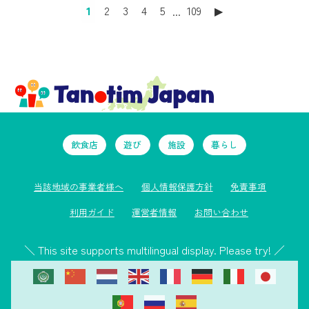
1
2
3
4
5
...
109
▶︎
飲食店
遊び
施設
暮らし
当該地域の事業者様へ
個人情報保護方針
免責事項
利用ガイド
運営者情報
お問い合わせ
＼ This site supports multilingual display. Please try! ／